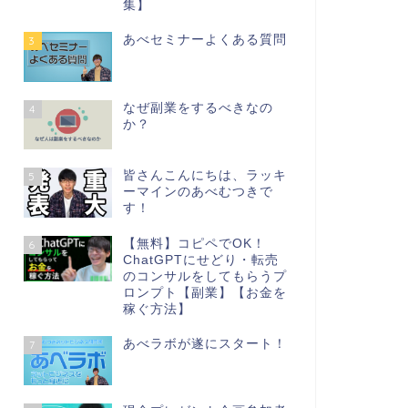
集】
あべセミナーよくある質問
3
なぜ副業をするべきなの
4
か？
皆さんこんにちは、ラッキ
5
ーマインのあべむつきで
す！
【無料】コピペでOK！
6
ChatGPTにせどり・転売
のコンサルをしてもらうプ
ロンプト【副業】【お金を
稼ぐ方法】
あべラボが遂にスタート！
7