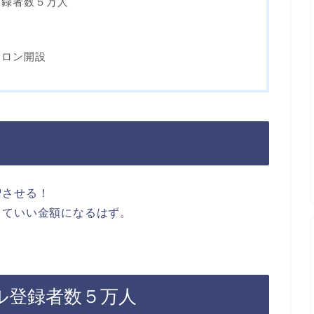
ル登録者数５万人
サロン開設
増させる！
していい金額になるはず。
ネル登録者数５万人