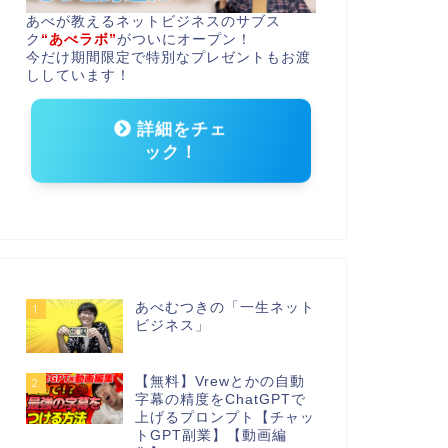
あべが教えるネットビジネスのサブス
ク
“あべラボ”
がついにオープン！
今だけ期間限定で特別なプレゼントもお渡
ししています！
詳細をチェ
ック！
あべむつきの「一生ネット
1
ビジネス」
【無料】Vrewとかの自動
2
字幕の精度をChatGPTで
上げるプロンプト【チャッ
トGPT副業】【動画編