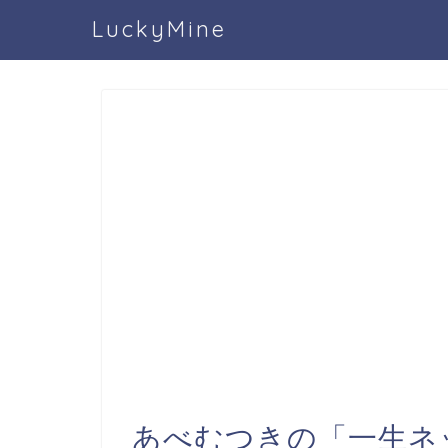
LuckyMine
あべむつきの「一生ネ