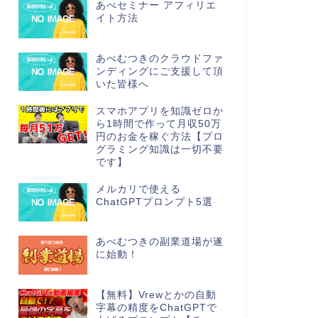
あべセミナー アフィリエ
イト方法
あべむつきのクラウドファ
ンディングにご支援して頂
いた皆様へ
スマホアプリを知識ゼロか
ら1時間で作って月収50万
円のお金を稼ぐ方法【プロ
グラミング知識は一切不要
です】
メルカリで使える
ChatGPTプロンプト5選
あべむつきの副業道場が遂
に始動！
【無料】Vrewとかの自動
字幕の精度をChatGPTで