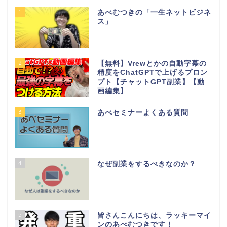
1
あべむつきの「一生ネットビジネ
ス」
2
【無料】Vrewとかの自動字幕の
精度をChatGPTで上げるプロン
プト【チャットGPT副業】【動
画編集】
3
あべセミナーよくある質問
4
なぜ副業をするべきなのか？
5
皆さんこんにちは、ラッキーマイ
ンのあべむつきです！