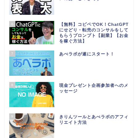
6
【無料】コピペでOK！ChatGPT
にせどり・転売のコンサルをして
もらうプロンプト【副業】【お金
を稼ぐ方法】
7
あべラボが遂にスタート！
8
現金プレゼント企画参加者へのメ
ッセージ
9
きりんツールとあべラボのアフィ
リエイト方法