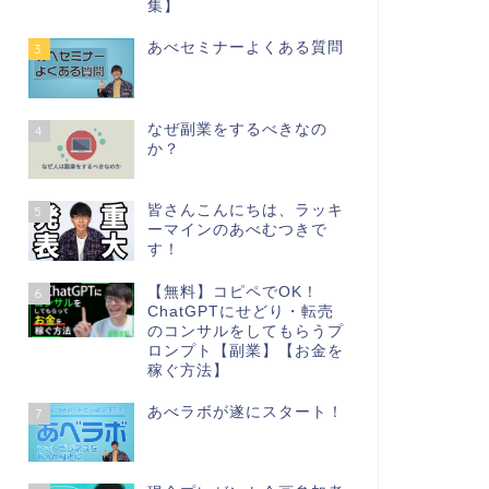
集】
あべセミナーよくある質問
3
なぜ副業をするべきなの
4
か？
皆さんこんにちは、ラッキ
5
ーマインのあべむつきで
す！
【無料】コピペでOK！
6
ChatGPTにせどり・転売
のコンサルをしてもらうプ
ロンプト【副業】【お金を
稼ぐ方法】
あべラボが遂にスタート！
7