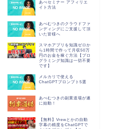
あべセミナー アフィリエ
イト方法
あべむつきのクラウドファ
ンディングにご支援して頂
いた皆様へ
スマホアプリを知識ゼロか
ら1時間で作って月収50万
円のお金を稼ぐ方法【プロ
グラミング知識は一切不要
です】
メルカリで使える
ChatGPTプロンプト5選
あべむつきの副業道場が遂
に始動！
【無料】Vrewとかの自動
字幕の精度をChatGPTで