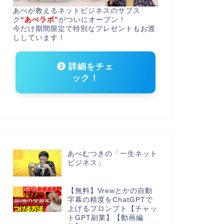
あべが教えるネットビジネスのサブス
ク
“あべラボ”
がついにオープン！
今だけ期間限定で特別なプレゼントもお渡
ししています！
詳細をチェ
ック！
あべむつきの「一生ネット
1
ビジネス」
【無料】Vrewとかの自動
2
字幕の精度をChatGPTで
上げるプロンプト【チャッ
トGPT副業】【動画編