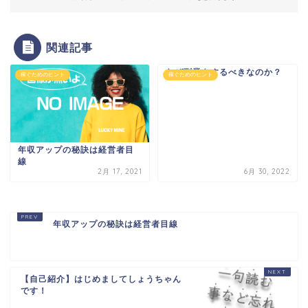
関連記事
なぜ副業をするべきなのか？
稼ぐためのヒント
稼ぐためのヒント
年収アップの秘訣は経営者目
線
2月 17, 2021
6月 30, 2022
年収アップの秘訣は経営者目線
【自己紹介】はじめましてしょうちゃん
です！