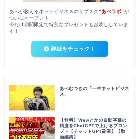
あべが教えるネットビジネスのサブスク
“あべラボ”
が
ついにオープン！
今だけ期間限定で特別なプレゼントもお渡ししていま
す！
詳細をチェック！
1
あべむつきの「一生ネットビジネ
ス」
2
【無料】Vrewとかの自動字幕の
精度をChatGPTで上げるプロン
プト【チャットGPT副業】【動
画編集】