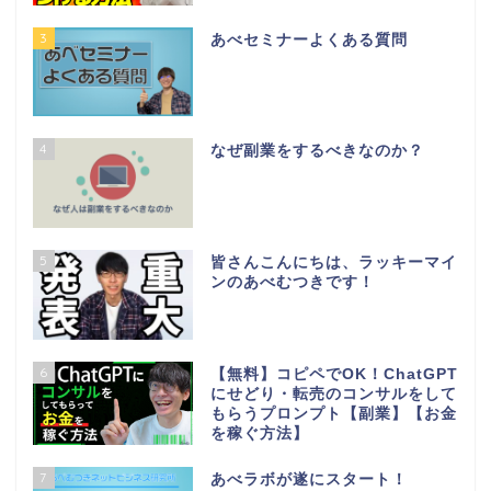
3
あべセミナーよくある質問
4
なぜ副業をするべきなのか？
5
皆さんこんにちは、ラッキーマイ
ンのあべむつきです！
6
【無料】コピペでOK！ChatGPT
にせどり・転売のコンサルをして
もらうプロンプト【副業】【お金
を稼ぐ方法】
7
あべラボが遂にスタート！