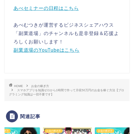
あべセミナーの日程はこちら
あべむつきが運営するビジネスシェアハウス
「副業道場」のチャンネルも是非登録＆応援よ
ろしくお願いします！
副業道場のYouTubeはこちら
HOME
お金の稼ぎ方
スマホアプリを知識ゼロから1時間で作って月収50万円のお金を稼ぐ方法【プロ
グラミング知識は一切不要です】
関連記事
お金の稼ぎ方
お金の稼ぎ方
お金の稼ぎ方