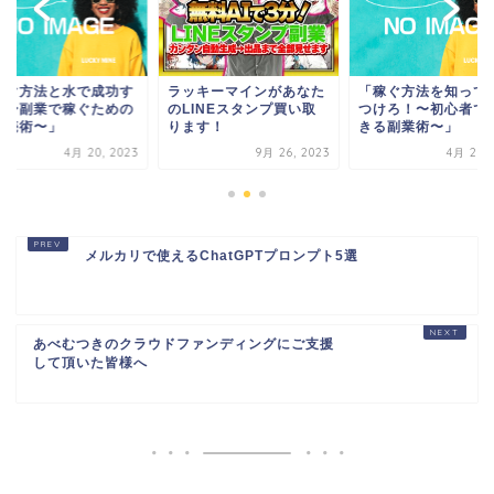
ラッキーマインがあなた
「稼ぐ方法を知って火を
「稼ぐ方法と水で
のLINEスタンプ買い取
つけろ！〜初心者でもで
る！〜副業で稼ぐ
ります！
きる副業術〜」
水商売術〜」
9月 26, 2023
4月 20, 2023
4月 20
メルカリで使えるChatGPTプロンプト5選
あべむつきのクラウドファンディングにご支援
して頂いた皆様へ