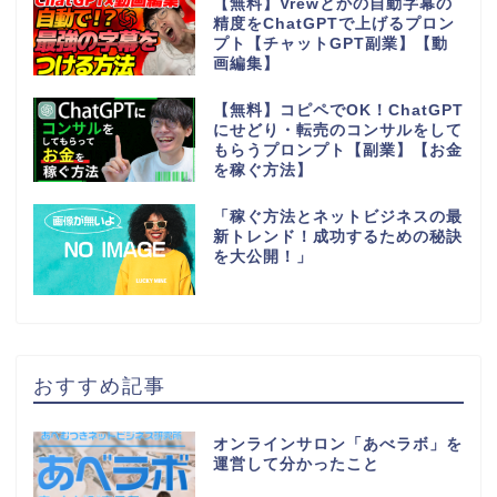
【無料】Vrewとかの自動字幕の
精度をChatGPTで上げるプロン
プト【チャットGPT副業】【動
画編集】
【無料】コピペでOK！ChatGPT
にせどり・転売のコンサルをして
もらうプロンプト【副業】【お金
を稼ぐ方法】
「稼ぐ方法とネットビジネスの最
新トレンド！成功するための秘訣
を大公開！」
おすすめ記事
オンラインサロン「あべラボ」を
運営して分かったこと