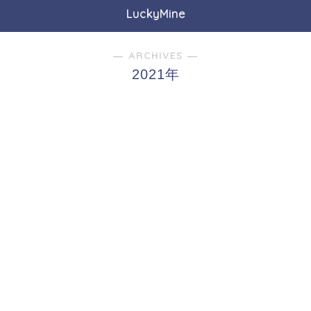
LuckyMine
― ARCHIVES ―
2021年