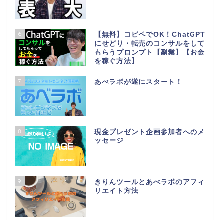
6
【無料】コピペでOK！ChatGPT
にせどり・転売のコンサルをして
もらうプロンプト【副業】【お金
を稼ぐ方法】
7
あべラボが遂にスタート！
8
現金プレゼント企画参加者へのメ
ッセージ
9
きりんツールとあべラボのアフィ
リエイト方法