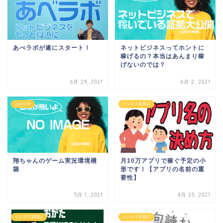
あべラボが遂にスタート！
ネットビジネスってホントに
稼げるの？本当はあんまり稼
げないのでは？
6月 29, 2021
6月 2, 2021
お知らせ
ビジネス実践記
翔ちゃんのゲーム実況環境構
月10万アプリで稼ぐ予定の小
築
形です！【アプリの名前の重
要性】
5月 1, 2021
4月 25, 2021
ビジネス実践記
ビジネス実践記