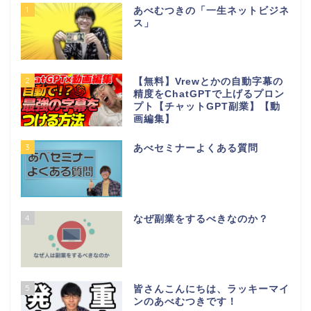
1
あべむつきの「一生ネットビジネ
ス」
2
【無料】Vrewとかの自動字幕の
精度をChatGPTで上げるプロン
プト【チャットGPT副業】【動
画編集】
3
あべセミナーよくある質問
4
なぜ副業をするべきなのか？
5
皆さんこんにちは、ラッキーマイ
ンのあべむつきです！