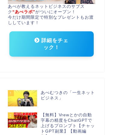
あべが教えるネットビジネスのサブス
ク
“あべラボ”
がついにオープン！
今だけ期間限定で特別なプレゼントもお渡
ししています！
詳細をチェ
ック！
あべむつきの「一生ネット
1
ビジネス」
【無料】Vrewとかの自動
2
字幕の精度をChatGPTで
上げるプロンプト【チャッ
トGPT副業】【動画編