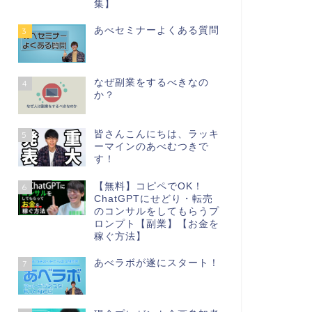
集】
あべセミナーよくある質問
3
なぜ副業をするべきなの
4
か？
皆さんこんにちは、ラッキ
5
ーマインのあべむつきで
す！
【無料】コピペでOK！
6
ChatGPTにせどり・転売
のコンサルをしてもらうプ
ロンプト【副業】【お金を
稼ぐ方法】
あべラボが遂にスタート！
7