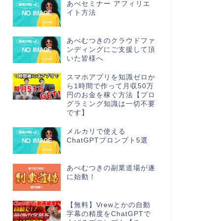
あべセミナー アフィリエ
イト方法
あべむつきのクラウドファ
ンディングにご支援して頂
いた皆様へ
スマホアプリを知識ゼロか
ら1時間で作って月収50万
円のお金を稼ぐ方法【プロ
グラミング知識は一切不要
です】
メルカリで使える
ChatGPTプロンプト5選
あべむつきの副業道場が遂
に始動！
【無料】Vrewとかの自動
字幕の精度をChatGPTで