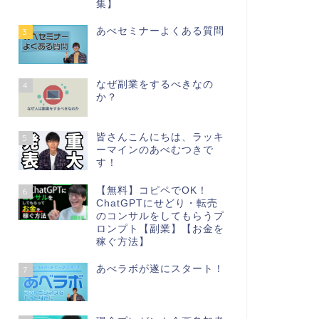
集】
あべセミナーよくある質問
3
なぜ副業をするべきなの
4
か？
皆さんこんにちは、ラッキ
5
ーマインのあべむつきで
す！
【無料】コピペでOK！
6
ChatGPTにせどり・転売
のコンサルをしてもらうプ
ロンプト【副業】【お金を
稼ぐ方法】
あべラボが遂にスタート！
7