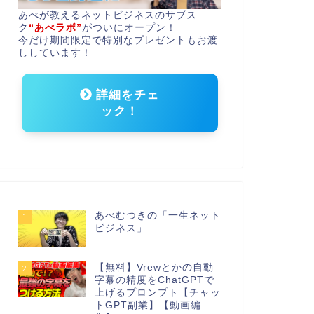
あべが教えるネットビジネスのサブス
ク
“あべラボ”
がついにオープン！
今だけ期間限定で特別なプレゼントもお渡
ししています！
詳細をチェ
ック！
あべむつきの「一生ネット
1
ビジネス」
【無料】Vrewとかの自動
2
字幕の精度をChatGPTで
上げるプロンプト【チャッ
トGPT副業】【動画編