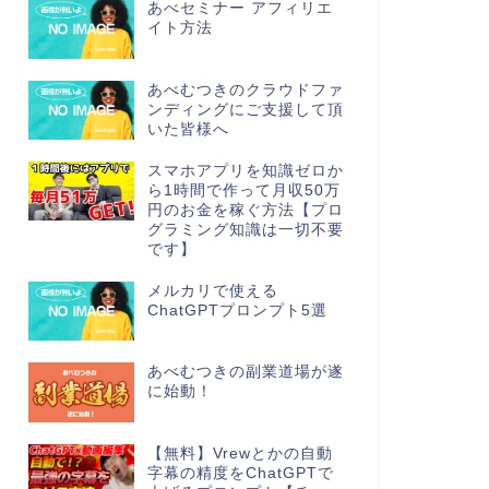
あべセミナー アフィリエ
イト方法
あべむつきのクラウドファ
ンディングにご支援して頂
いた皆様へ
スマホアプリを知識ゼロか
ら1時間で作って月収50万
円のお金を稼ぐ方法【プロ
グラミング知識は一切不要
です】
メルカリで使える
ChatGPTプロンプト5選
あべむつきの副業道場が遂
に始動！
【無料】Vrewとかの自動
字幕の精度をChatGPTで